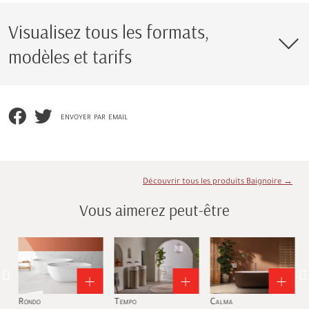
Visualisez tous les formats,
modèles et tarifs
envoyer par email
Découvrir tous les produits Baignoire →
Vous aimerez peut-être
Rondo
Tempo
Calma
T