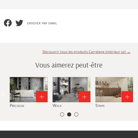
envoyer par email
Découvrir tous les produits Carrelage intérieur sol →
Vous aimerez peut-être
Precieuse
Walk
Stripe
S