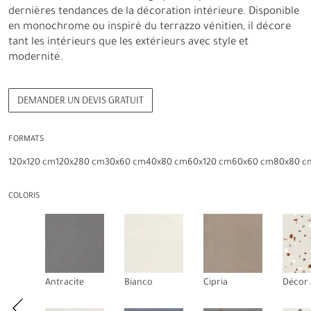
dernières tendances de la décoration intérieure. Disponible
en monochrome ou inspiré du terrazzo vénitien, il décore
tant les intérieurs que les extérieurs avec style et
modernité.
DEMANDER UN DEVIS GRATUIT
FORMATS
120x120 cm
120x280 cm
30x60 cm
40x80 cm
60x120 cm
60x60 cm
80x80 c
COLORIS
Antracite
Bianco
Cipria
Décor 