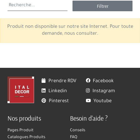
Filtrer
Produit non disponible sur notre site Internet. Pour toute
demande, nous consulter.
Prendre RDV
Facebook
Linkedin
Instagram
Pinterest
Youtube
Nos produits
Besoin d'aide ?
Pages Produit
Conseils
Catalogues Produits
FAQ