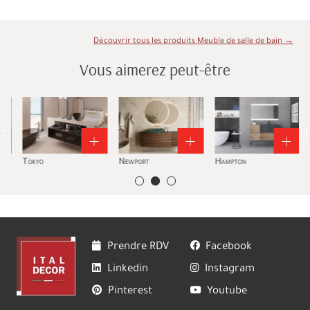
Découvrir tous les produits Meuble de salle de bain →
Vous aimerez peut-être
Tokyo
Newport
Hampton
U
Prendre RDV
Facebook
Linkedin
Instagram
Pinterest
Youtube