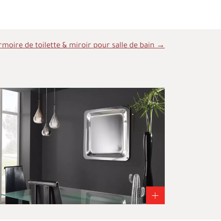
rmoire de toilette & miroir pour salle de bain →