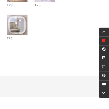
TRB
TRD
TRC