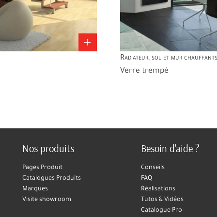
Radiateur, sol et mur chauffant
Verre trempé
Nos produits
Besoin d'aide ?
Pages Produit
Conseils
Catalogues Produits
FAQ
Marques
Réalisations
Visite showroom
Tutos & Vidéos
Catalogue Pro