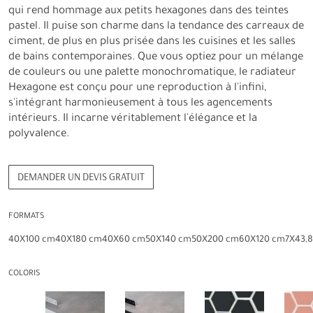
qui rend hommage aux petits hexagones dans des teintes
pastel. Il puise son charme dans la tendance des carreaux de
ciment, de plus en plus prisée dans les cuisines et les salles
de bains contemporaines. Que vous optiez pour un mélange
de couleurs ou une palette monochromatique, le radiateur
Hexagone est conçu pour une reproduction à l'infini,
s'intégrant harmonieusement à tous les agencements
intérieurs. Il incarne véritablement l'élégance et la
polyvalence.
DEMANDER UN DEVIS GRATUIT
FORMATS
40X100 cm
40X180 cm
40X60 cm
50X140 cm
50X200 cm
60X120 cm
7X43,
COLORIS