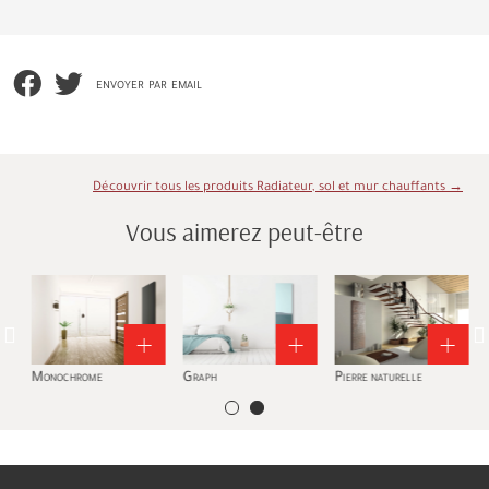
envoyer par email
Découvrir tous les produits Radiateur, sol et mur chauffants →
Vous aimerez peut-être
Monochrome
Graph
Pierre naturelle
H