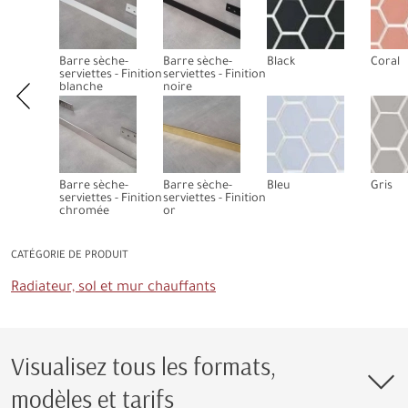
Barre sèche-
Barre sèche-
Black
Coral
serviettes - Finition
serviettes - Finition
blanche
noire
Barre sèche-
Barre sèche-
Bleu
Gris
serviettes - Finition
serviettes - Finition
chromée
or
CATÉGORIE DE PRODUIT
Radiateur, sol et mur chauffants
Visualisez tous les formats,
modèles et tarifs