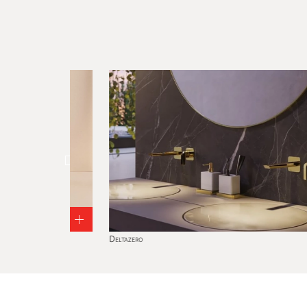
+
Deltazero