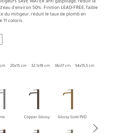
itigeurs SAVE WATER anti gaspillage, réduit la
'eau d'environ 50%. Finition LEAD-FREE, faible
e du mitigeur, réduit le taux de plomb en
 11 coloris.
 cm
20x15 cm
32,1x18 cm
36x17 cm
54x15,5 cm
me
Copper Glossy
Glossy Gold PVD
Gun Métal PVD