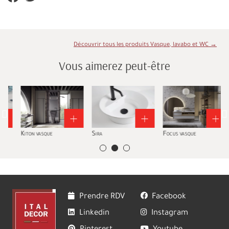
Découvrir tous les produits Vasque, lavabo et WC →
Vous aimerez peut-être
Kiton vasque
Sira
Focus vasque
Prendre RDV
Facebook
Linkedin
Instagram