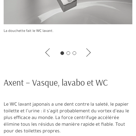
La douchette fait le WC lavant.
Une expérience saine, propre et relaxante des toilettes.
WC lavant : La chasse d’eau ne dépasse pas le volume sonore d'une
conversation.
Axent – Vasque, lavabo et WC
Le WC lavant japonais a une dent contre la saleté, le papier
toilette et l’urine : il s’agit probablement du vortex d’eau le
plus efficace au monde. La force centrifuge accélérée
élimine tous les résidus de manière rapide et fiable. Tout
pour des toilettes propres.