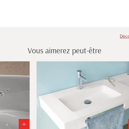
Déco
Vous aimerez peut-être
+