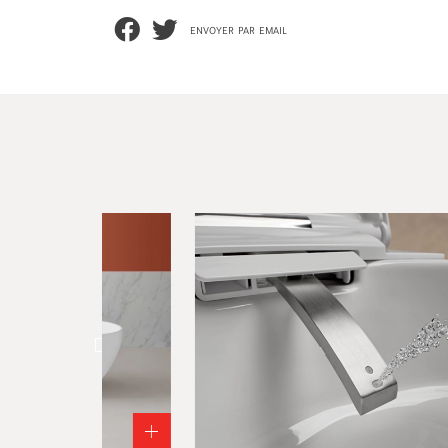
envoyer par email
+
+